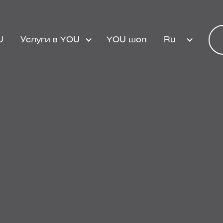
U
Услуги в YOU
YOU шоп
Ru